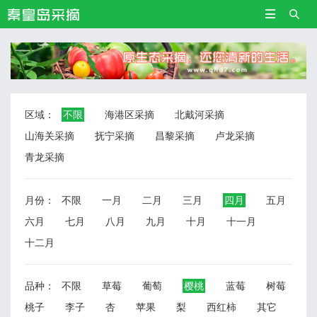


区域：
不限
海港区采摘
北戴河采摘
山海关采摘
抚宁采摘
昌黎采摘
卢龙采摘
青龙采摘
月份：
不限
一月
二月
三月
四月
五月
六月
七月
八月
九月
十月
十一月
十二月
品种：
不限
草莓
葡萄
樱桃
蓝莓
树莓
桃子
李子
杏
苹果
梨
西红柿
其它