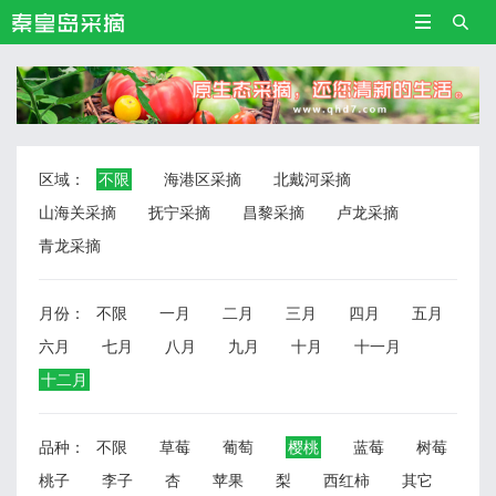


区域：
不限
海港区采摘
北戴河采摘
山海关采摘
抚宁采摘
昌黎采摘
卢龙采摘
青龙采摘
月份：
不限
一月
二月
三月
四月
五月
六月
七月
八月
九月
十月
十一月
十二月
品种：
不限
草莓
葡萄
樱桃
蓝莓
树莓
桃子
李子
杏
苹果
梨
西红柿
其它