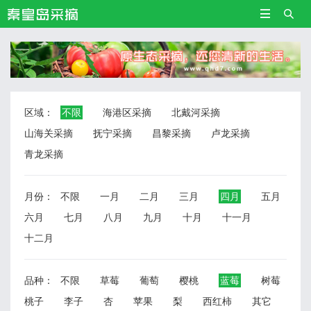


区域：
不限
海港区采摘
北戴河采摘
山海关采摘
抚宁采摘
昌黎采摘
卢龙采摘
青龙采摘
月份：
不限
一月
二月
三月
四月
五月
六月
七月
八月
九月
十月
十一月
十二月
品种：
不限
草莓
葡萄
樱桃
蓝莓
树莓
桃子
李子
杏
苹果
梨
西红柿
其它