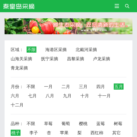


区域：
不限
海港区采摘
北戴河采摘
山海关采摘
抚宁采摘
昌黎采摘
卢龙采摘
青龙采摘
月份：
不限
一月
二月
三月
四月
五月
六月
七月
八月
九月
十月
十一月
十二月
品种：
不限
草莓
葡萄
樱桃
蓝莓
树莓
桃子
李子
杏
苹果
梨
西红柿
其它