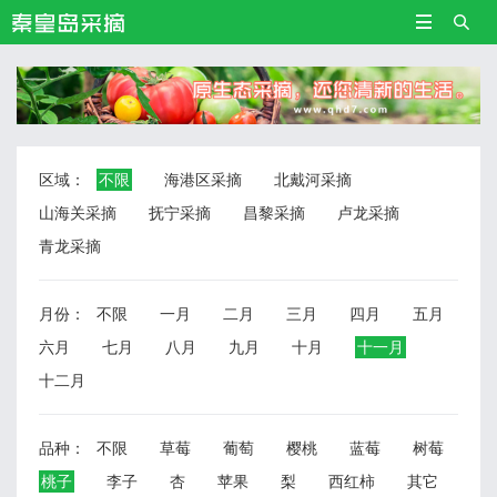


区域：
不限
海港区采摘
北戴河采摘
山海关采摘
抚宁采摘
昌黎采摘
卢龙采摘
青龙采摘
月份：
不限
一月
二月
三月
四月
五月
六月
七月
八月
九月
十月
十一月
十二月
品种：
不限
草莓
葡萄
樱桃
蓝莓
树莓
桃子
李子
杏
苹果
梨
西红柿
其它