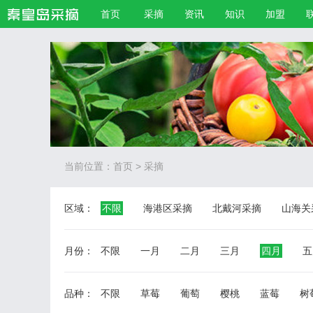
首页
采摘
资讯
知识
加盟
当前位置：
首页
>
采摘
区域：
不限
海港区采摘
北戴河采摘
山海关
月份：
不限
一月
二月
三月
四月
五
品种：
不限
草莓
葡萄
樱桃
蓝莓
树