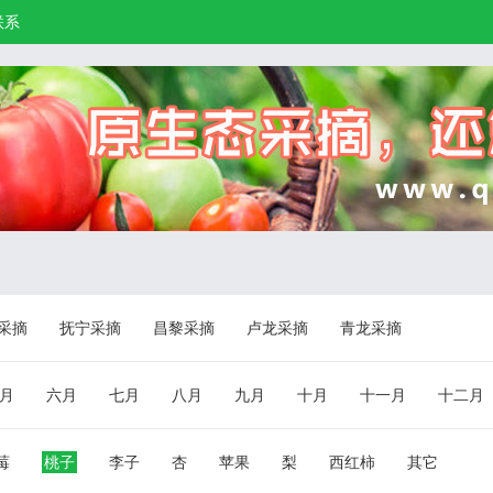
联系
采摘
抚宁采摘
昌黎采摘
卢龙采摘
青龙采摘
月
六月
七月
八月
九月
十月
十一月
十二月
莓
桃子
李子
杏
苹果
梨
西红柿
其它