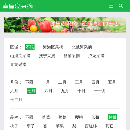


区域：
不限
海港区采摘
北戴河采摘
山海关采摘
抚宁采摘
昌黎采摘
卢龙采摘
青龙采摘
月份：
不限
一月
二月
三月
四月
五月
六月
七月
八月
九月
十月
十一月
十二月
品种：
不限
草莓
葡萄
樱桃
蓝莓
树莓
桃子
李子
杏
苹果
梨
西红柿
其它