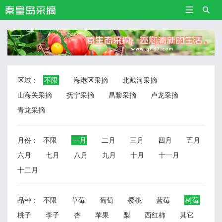


区域：
不限
海港区采摘
北戴河采摘
山海关采摘
抚宁采摘
昌黎采摘
卢龙采摘
青龙采摘
月份：
不限
一月
二月
三月
四月
五月
六月
七月
八月
九月
十月
十一月
十二月
品种：
不限
草莓
葡萄
樱桃
蓝莓
树莓
桃子
李子
杏
苹果
梨
西红柿
其它